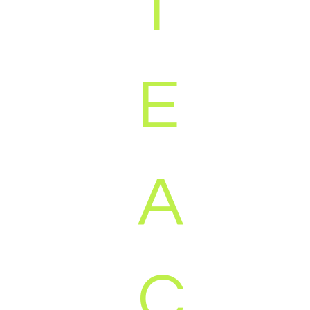
T
E
A
C