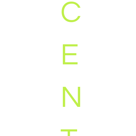
C
van deze
werknemers
benut.
E
N