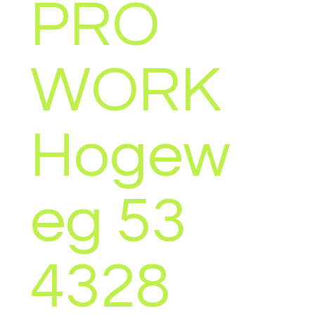
m Pr
PRO
(NL)
WORK
Hogew
eg 53
4328