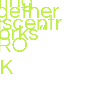
ting
gether
iscentr
works”
PRO
K