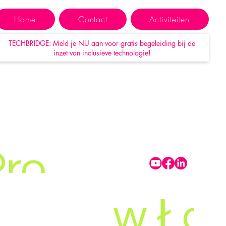
Akad
Home
Contact
Activiteiten
TECHBRIDGE: Meld je NU aan voor gratis begeleiding bij de
inzet van inclusieve technologie!
Huma
o-
ekon
Pro
w Łod
t inclusief