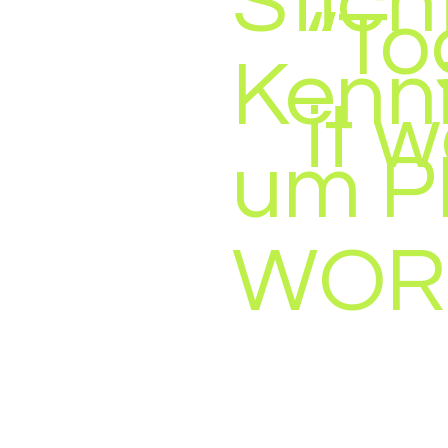
Stich
“To
Kenn
it 
um 
WOR